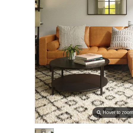
⚲
Hover to zoo