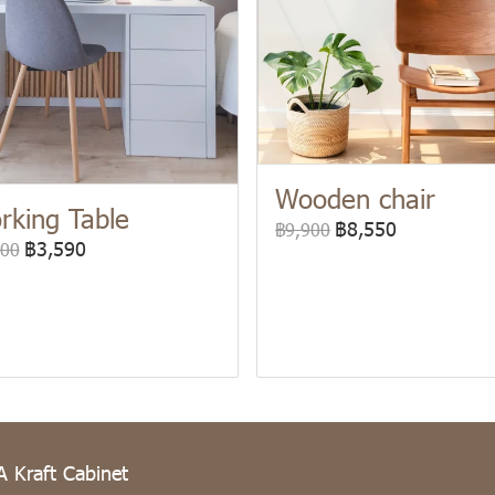
Wooden chair
rking Table
฿8,550
฿9,900
฿3,590
100
Kraft Cabinet